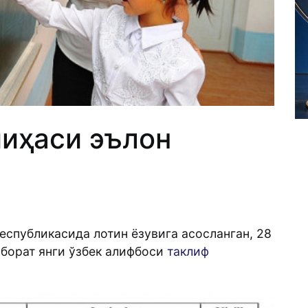
йиҳаси эълон
еспубликасида лотин ёзувига асосланган, 28
иборат янги ўзбек алифбоси
таклиф