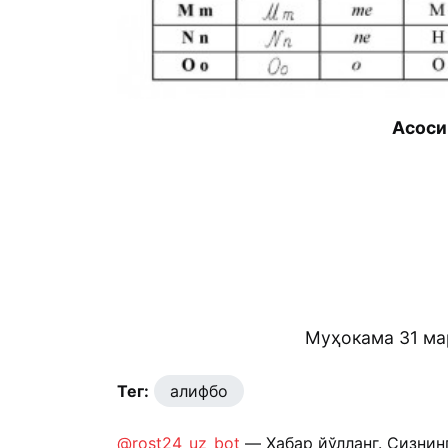
Асоси
Муҳокама 31 ма
Тег:
алифбо
@rost24_uz_bot
— Хабар йўлланг. Сизнин