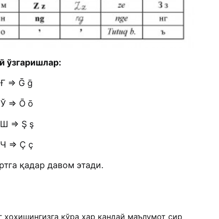
й ўзгаришлар:
Ғ => Ḡ ḡ
Ў => Ō ō
Ш => Ş ş
Ч => Ç ç
ртга қадар давом этади.
г хоҳишингизга кўра ҳар қандай маълумот сир