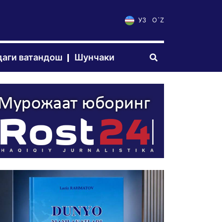
УЗ
O`Z
аги ватандош
Шунчаки