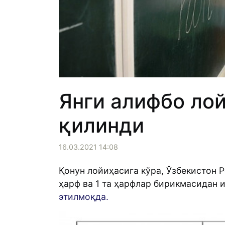
Янги алифбо ло
қилинди
16.03.2021 14:08
Қонун лойиҳасига кўра, Ўзбекистон Р
ҳарф ва 1 та ҳарфлар бирикмасидан 
этилмоқда.