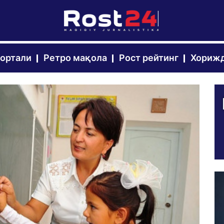
портали
Ретро мақола
Рост рейтинг
Хорижд