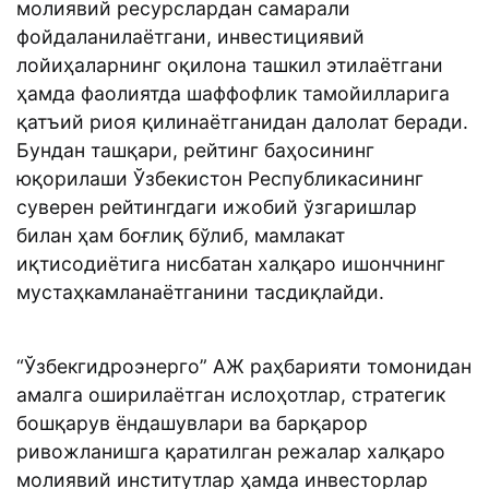
молиявий ресурслардан самарали
фойдаланилаётгани, инвестициявий
лойиҳаларнинг оқилона ташкил этилаётгани
ҳамда фаолиятда шаффофлик тамойилларига
қатъий риоя қилинаётганидан далолат беради.
Бундан ташқари, рейтинг баҳосининг
юқорилаши Ўзбекистон Республикасининг
суверен рейтингдаги ижобий ўзгаришлар
билан ҳам боғлиқ бўлиб, мамлакат
иқтисодиётига нисбатан халқаро ишончнинг
мустаҳкамланаётганини тасдиқлайди.
“Ўзбекгидроэнерго” АЖ раҳбарияти томонидан
амалга оширилаётган ислоҳотлар, стратегик
бошқарув ёндашувлари ва барқарор
ривожланишга қаратилган режалар халқаро
молиявий институтлар ҳамда инвесторлар