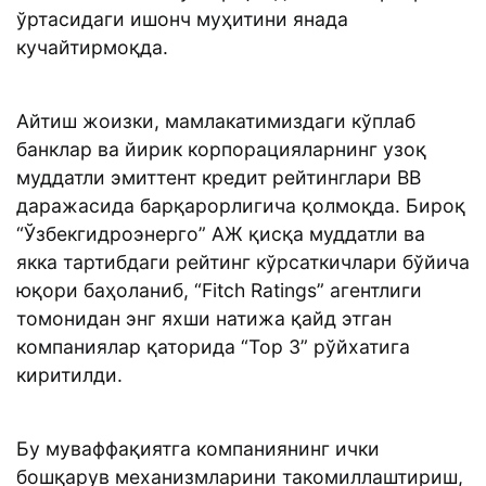
ўртасидаги ишонч муҳитини янада
кучайтирмоқда.
Айтиш жоизки, мамлакатимиздаги кўплаб
банклар ва йирик корпорацияларнинг узоқ
муддатли эмиттент кредит рейтинглари BB
даражасида барқарорлигича қолмоқда. Бироқ
“Ўзбекгидроэнерго” АЖ қисқа муддатли ва
якка тартибдаги рейтинг кўрсаткичлари бўйича
юқори баҳоланиб, “Fitch Ratings” агентлиги
томонидан энг яхши натижа қайд этган
компаниялар қаторида “Top 3” рўйхатига
киритилди.
Бу муваффақиятга компаниянинг ички
бошқарув механизмларини такомиллаштириш,