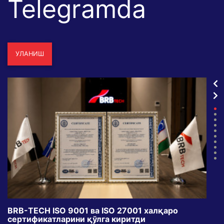
Telegramda
УЛАНИШ
BRB-TECH ISO 9001 ва ISO 27001 халқаро
«Бу
сертификатларини қўлга киритди
клуб