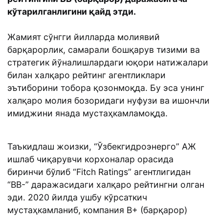
кўтарилганлигини қайд этди.
Жамият сўнгги йилларда молиявий
барқарорлик, самарали бошқарув тизими ва
стратегик йўналишлардаги юқори натижалари
билан халқаро рейтинг агентликлари
эътиборини тобора қозонмоқда. Бу эса унинг
халқаро молия бозоридаги нуфузи ва ишончли
имиджини янада мустаҳкамламоқда.
Таъкидлаш жоизки, “Ўзбекгидроэнерго” АЖ
ишлаб чиқарувчи корхоналар орасида
биринчи бўлиб “Fitch Ratings” агентлигидан
“BB-” даражасидаги халқаро рейтингни олган
эди. 2020 йилда ушбу кўрсаткич
мустаҳкамланиб, компания B+ (барқарор)