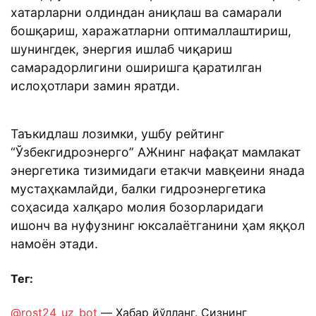
хатарларни олдиндан аниқлаш ва самарали
бошқариш, харажатларни оптималлаштириш,
шунингдек, энергия ишлаб чиқариш
самарадорлигини оширишга қаратилган
ислоҳотлари замин яратди.
Таъкидлаш лозимки, ушбу рейтинг
“Ўзбекгидроэнерго” АЖнинг нафақат мамлакат
энергетика тизимидаги етакчи мавқеини янада
мустаҳкамлайди, балки гидроэнергетика
соҳасида халқаро молия бозорларидаги
ишонч ва нуфузнинг юксалаётганини ҳам яққол
намоён этади.
Тег:
@rost24_uz_bot
— Хабар йўлланг. Сизнинг