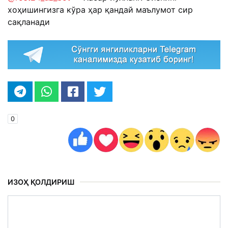
хоҳишингизга кўра ҳар қандай маълумот сир
сақланади
0
ИЗОҲ ҚОЛДИРИШ