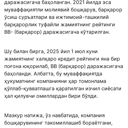
даражасигача баҳоланган. 2021 йилда эса
муваффақиятли молиявий бошқарув, барқарор
ўсиш суръатлари ва ижтимоий-ташкилий
барқарорлик туфайли жамиятнинг рейтинги
BB- (барқарор) даражасигача кўтарилган.
Шу билан бирга, 2025 йил 1 июл куни
жамиятнинг халқаро кредит рейтинги яна бир
поғона юқорилаб, BB (барқарор) даражасигача
баҳоланди. Албатта, бу муваффақиятда
ҳукуматнинг компанияни ҳар томонлама
қўллаб-қувватлашга қаратилган изчил сиёсати
ҳал қилувчи омиллардан бири бўлди.
Мазкур натижа, ўз навбатида, компания
бошқарувининг такомиллашиб бораётгани,