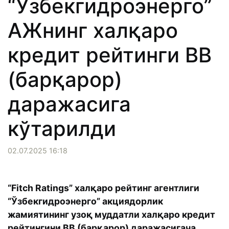
“Ўзбекгидроэнерго”
АЖнинг халқаро
кредит рейтинги BB
(барқарор)
даражасига
кўтарилди
02.07.2025 16:18
“Fitch Ratings” халқаро рейтинг агентлиги
“Ўзбекгидроэнерго” акциядорлик
жамиятининг узоқ муддатли халқаро кредит
рейтингини BB (барқарор) даражасигача