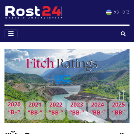
УЗ
O`Z