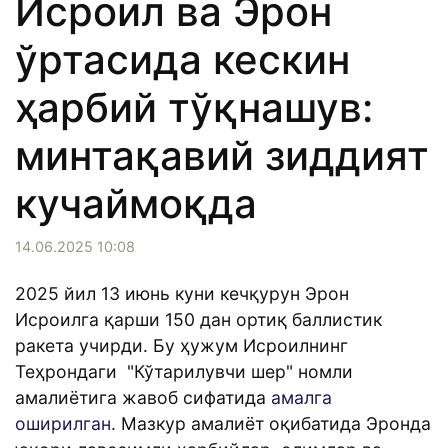
Исроил ва Эрон
ўртасида кескин
ҳарбий тўқнашув:
минтақавий зиддият
кучаймоқда
14.06.2025 10:08
2025 йил 13 июнь куни кечқурун Эрон
Исроилга қарши 150 дан ортиқ баллистик
ракета учирди. Бу ҳужум Исроилнинг
Теҳрондаги "Кўтарилувчи шер" номли
амалиётига жавоб сифатида
амалга
оширилган.
Мазкур амалиёт оқибатида Эронда