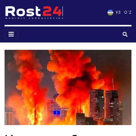
УЗ
O`Z