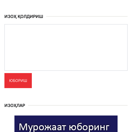
ИЗОҲ ҚОЛДИРИШ
ЮБОРИШ
ИЗОҲЛАР