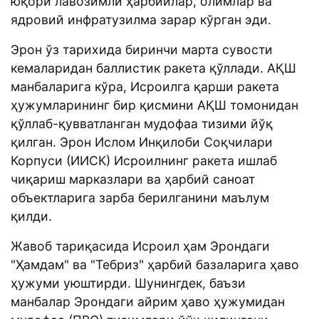
юқори лавозимли ҳарбийлар, олимлар ва
ядровий инфратузилма зарар кўрган эди.
Эрон ўз тарихида биринчи марта сувости
кемаларидан баллистик ракета қўллади. АҚШ
манбаларига кўра, Исроилга қарши ракета
ҳужумларининг бир қисмини АҚШ томонидан
қўллаб-қувватланган мудофаа тизими йўқ
қилган. Эрон Ислом Инқилоби Соқчилари
Корпуси (ИИСК) Исроилнинг ракета ишлаб
чиқариш марказлари ва ҳарбий саноат
объектларига зарба берилганини маълум
қилди.
Жавоб тариқасида Исроил ҳам Эрондаги
"Ҳамдам" ва "Тебриз" ҳарбий базаларига ҳаво
ҳужуми уюштирди. Шунингдек, баъзи
манбалар Эрондаги айрим ҳаво ҳужумидан