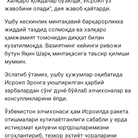
“Халқаро қоидалар бузилди, Исроил ўз
жавобини олади”, дея жавоб қайтарди.
Ушбу кескинлик минтақавий барқарорликка
жиддий таҳдид солмоқда ва халқаро
ҳамжамият томонидан диққат билан
кузатилмоқда. Вазиятнинг кейинги ривожи
бутун Яқин Шарқ минтақасига таъсир қилиши
мумкин.
Эслатиб ўтамиз, ушбу ҳужумлар оқибатида
Исроил Эронга уюштирилган ҳарбий
зарбалардан сўнг дунё бўйлаб элчихоналар ва
консулликларини ёпди.
Ўзбекистон элчихонаси ҳам Исроилда ракета
отишмалари кутилаётганлиги сабабли у ерда
истиқомат қилувчи юртдошларимизни
огоҳлантириб, тезкор эҳтиёт чораларини