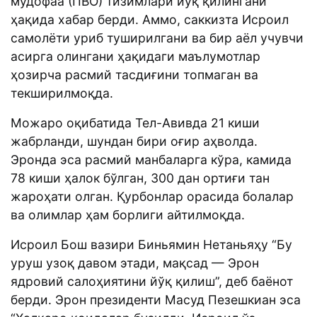
мудофаа (ПВО) тизимлари йўқ қилингани
ҳақида хабар берди. Аммо, саккизта Исроил
самолёти уриб туширилгани ва бир аёл учувчи
асирга олингани ҳақидаги маълумотлар
ҳозирча расмий тасдиғини топмаган ва
текширилмоқда.
Можаро оқибатида Тел-Авивда 21 киши
жабрланди, шундан бири оғир аҳволда.
Эронда эса расмий манбаларга кўра, камида
78 киши ҳалок бўлган, 300 дан ортиғи тан
жароҳати олган. Қурбонлар орасида болалар
ва олимлар ҳам борлиги айтилмоқда.
Исроил Бош вазири Биньямин Нетаньяҳу “Бу
уруш узоқ давом этади, мақсад — Эрон
ядровий салоҳиятини йўқ қилиш”, деб баёнот
берди. Эрон президенти Масуд Пезешкиан эса