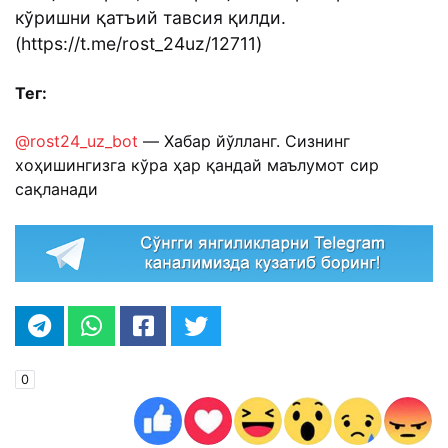
кўришни қатъий тавсия қилди.
(https://t.me/rost_24uz/12711)
Тег:
@rost24_uz_bot
— Хабар йўлланг. Сизнинг
хоҳишингизга кўра ҳар қандай маълумот сир
сақланади
0