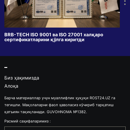
BRB-TECH ISO 9001 ва ISO 27001 халқаро
«Бу
сертификатларини қўлга киритди
клуб
Биз ҳақимизда
Алоқа
Барча материаллар учун муаллифлик ҳуқуқи ROST24.UZ га
тегишли. Мақолаларни фаол ҳаволасиз кўчириб тарқатиш
қатъиян тақиқланади. GUVOHNOMA №1382.
Расмий саҳифаларимиз :