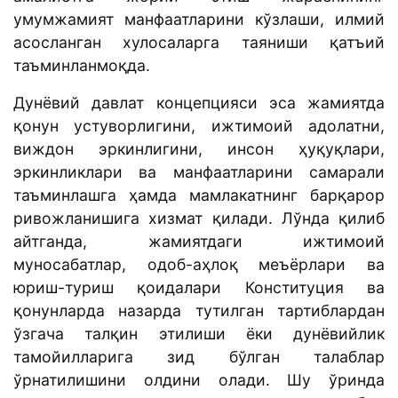
умумжамият манфаатларини кўзлаши, илмий
асосланган хулосаларга таяниши қатъий
таъминланмоқда.
Дунёвий давлат концепцияси эса жамиятда
қонун устуворлигини, ижтимоий адолатни,
виждон эркинлигини, инсон ҳуқуқлари,
эркинликлари ва манфаатларини самарали
таъминлашга ҳамда мамлакатнинг барқарор
ривожланишига хизмат қилади. Лўнда қилиб
айтганда, жамиятдаги ижтимоий
муносабатлар, одоб-аҳлоқ меъёрлари ва
юриш-туриш қоидалари Конституция ва
қонунларда назарда тутилган тартиблардан
ўзгача талқин этилиши ёки дунёвийлик
тамойилларига зид бўлган талаблар
ўрнатилишини олдини олади. Шу ўринда