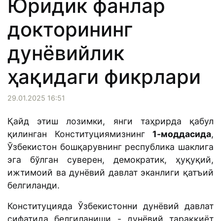
Юридик фанлар
докторининг
дунёвийлик
ҳақидаги фикрлари
29.01.2025 16:51
Қайд этиш лозимки, янги таҳрирда қабул
қилинган Конституциямизнинг
1-моддасида
,
Ўзбекистон бошқарувнинг республика шаклига
эга бўлган суверен, демократик, ҳуқуқий,
ижтимоий ва дунёвий давлат эканлиги қатъий
белгиланди.
Конституцияда Ўзбекистонни дунёвий давлат
сифатида белгиланиши - дунёвий тараққиёт