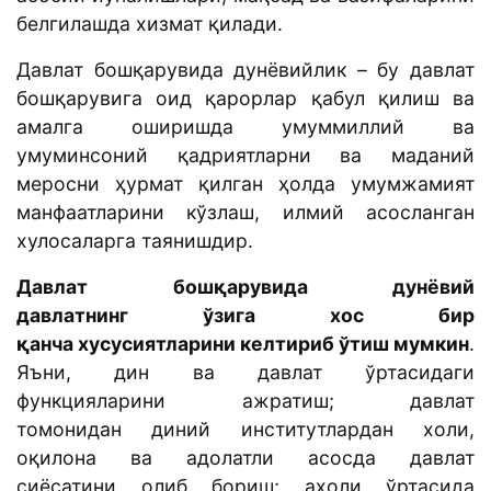
белгилашда хизмат қилади.
Давлат бошқарувида дунёвийлик – бу давлат
бошқарувига оид қарорлар қабул қилиш ва
амалга оширишда умуммиллий ва
умуминсоний қадриятларни ва маданий
меросни ҳурмат қилган ҳолда умумжамият
манфаатларини кўзлаш, илмий асосланган
хулосаларга таянишдир.
Давлат бошқарувида дунёвий
давлатнинг ўзига хос бир
қанча хусусиятларини келтириб ўтиш мумкин
.
Яъни, дин ва давлат ўртасидаги
функцияларини ажратиш; давлат
томонидан диний институтлардан холи,
оқилона ва адолатли асосда давлат
сиёсатини олиб бориш; аҳоли ўртасида