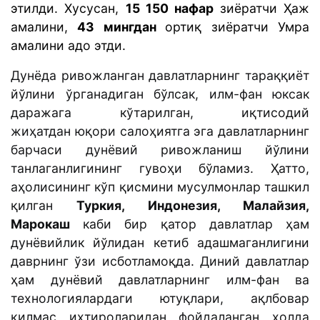
этилди. Хусусан,
15 150 нафар
зиёратчи Ҳаж
амалини,
43 мингдан
ортиқ зиёратчи Умра
амалини адо этди.
Дунёда ривожланган давлатларнинг тараққиёт
йўлини ўрганадиган бўлсак, илм-фан юксак
даражага кўтарилган, иқтисодий
жиҳатдан юқори салоҳиятга эга давлатларнинг
барчаси дунёвий ривожланиш йўлини
танлаганлигининг гувоҳи бўламиз. Ҳатто,
аҳолисининг кўп қисмини мусулмонлар ташкил
қилган
Туркия, Индонезия, Малайзия,
Марокаш
каби бир қатор давлатлар ҳам
дунёвийлик йўлидан кетиб адашмаганлигини
даврнинг ўзи исботламоқда. Диний давлатлар
ҳам дунёвий давлатларнинг илм-фан ва
технологиялардаги ютуқлари, ақлбовар
қилмас ихтироларидан фойдаланган ҳолда