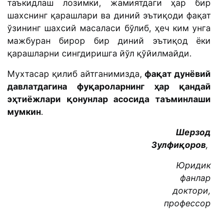
таъкидлаш лозимки, жамиятдаги ҳар бир
шахснинг қарашлари ва диний эътиқоди фақат
ўзининг шахсий масаласи бўлиб, ҳеч ким унга
мажбуран бирор бир диний эътиқод ёки
қарашларни сингдиришга йўл қўйилмайди.
Мухтасар қилиб айтганимизда,
фақат дунёвий
давлатдагина фуқароларнинг ҳар қандай
эҳтиёжлари қонунлар асосида таъминлаши
мумкин
.
Шерзод
Зулфиқоров
,
Юридик
фанлар
доктори,
профессор