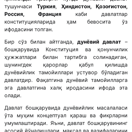
тушунчаси
Туркия
,
Ҳиндистон, Қозоғистон,
Россия, Франция
каби давлатлар
конституцияларида ҳам бевосита ўз
ифодасини топган.
Бир сўз билан айтганда,
дунёвий давлат
–
бошқарувида Конституция ва қонунчилик
ҳужжатлари билан тартибга солинадиган,
шунингдек қарорлар қабул қилишда
дунёвийлик тамойиллари устувор бўладиган
давлатдир. Фақатгина дунёвий тамойилларга
эга давлатгина халқ иродасини ифода эта
олади.
Давлат бошқарувида дунёвийлик масалаласи
ўта муҳим концептуал қараш ва фикрларни
умумлаштиради. Яъни, давлат бошқарувининг
асосий йўналишлари, мақсад ва вазифаларини