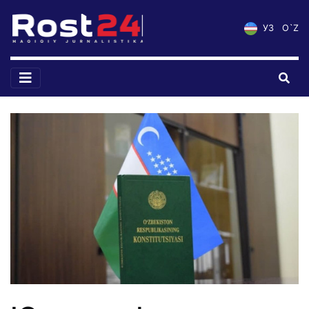
УЗ
O`Z