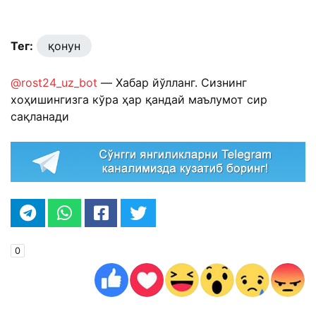
Тег:
қонун
@rost24_uz_bot
— Хабар йўлланг. Сизнинг
хоҳишингизга кўра ҳар қандай маълумот сир
сақланади
0