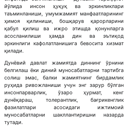
йўлида инсон ҳуқуқ ва эркинликлари
таъминланиши, умумжамият манфаатларининг
ҳимоя қилиниши, бошқарув қарорларини
қабул қилиш ва ижро этишда қонунларга
асосланилиши ҳамда дин ва эътиқод
эркинлиги кафолатланишига бевосита хизмат
қилади.
Дунёвий давлат жамиятда диннинг ўрнини
белгилаш ёки диний муносабатларни тартибга
солиш эмас, балки жамиятнинг бирдамлик
руҳида ривожланиши учун энг зарур бўлган
инсонпарварлик, ўзаро ҳурмат, кенг
дунёқараш, толерантлик, бағрикенглик
фазилатлари асосидаги ижтимоий
муносабатларни шакллантиришни назарда
тутади.