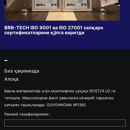
BRB-TECH ISO 9001 ва ISO 27001 халқаро
«Бу
сертификатларини қўлга киритди
клуб
Биз ҳақимизда
Алоқа
Барча материаллар учун муаллифлик ҳуқуқи ROST24.UZ га
тегишли. Мақолаларни фаол ҳаволасиз кўчириб тарқатиш
қатъиян тақиқланади. GUVOHNOMA №1382.
Расмий саҳифаларимиз :