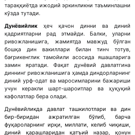
тараққиётда ижодий эркинликни таъминлашни
кўзда тутади.
Дунёвийлик
ҳеч қачон динни ва диний
қадриятларни рад этмайди. Балки, уларни
ривожланишига, жамиятда мавжуд бўлган
бошқа дин вакиллари билан тинч тотув,
бағрикенглик тамойили асосида яшашларига
замин яратади. Фақат дунёвий давлатгина
диннинг ривожланишига ҳамда диндорларнинг
диний урф-одат ва маросимларини бажариши
учун керакли шарт-шароитлар ва ҳуқуқий
кафолатлар бера олади.
Дунёвийликда давлат ташкилотлари ва дин
бир-биридан ажратилган бўлиб, барча
фуқароларнинг ирқи, миллати, келиб чиқиши,
диний қарашларидан қатъий назар, қонун