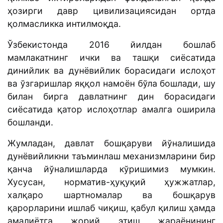
ҳозирги давр цивилизациясидан ортда
қолмасликка интилмоқда.
Ўзбекистонда 2016 йилдан бошлаб
мамлакатнинг ички ва ташқи сиёсатида
динийлик ва дунёвийлик борасидаги ислоҳот
ва ўзгаришлар яққол намоён бўла бошлади, шу
билан бирга давлатнинг дин борасидаги
сиёсатида қатор ислоҳотлар амалга оширила
бошланди.
Жумладан, давлат бошқаруви йўналишида
дунёвийликни таъминлаш механизмларини бир
қанча йўналишларда кўришимиз мумкин.
Хусусан, норматив-ҳуқуқий ҳужжатлар,
халқаро шартномалар ва бошқарув
қарорларини ишлаб чиқиш, қабул қилиш ҳамда
амалиётга жорий этиш жараёнининг