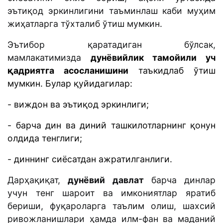
эътиқод эркинлигини таъминлаш каби муҳим
жиҳатларга тўхталиб ўтиш мумкин.
Эътибор қаратадиган бўлсак,
мамлакатимизда
дунёвийлик тамойили уч
қадриятга асосланишини
таъкидлаб ўтиш
мумкин. Булар қуйидагилар:
- виждон ва эътиқод эркинлиги;
- барча дин ва диний ташкилотларнинг қонун
олдида тенглиги;
- диннинг сиёсатдан ажратилганлиги.
Дарҳақиқат,
дунёвий давлат
барча динлар
учун тенг шароит ва имкониятлар яратиб
бериши, фуқароларга таълим олиш, шахсий
ривожланишлари ҳамда илм-фан ва маданий