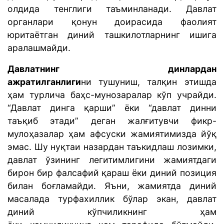
олдида тенглиги таъминланади. Давлат
органлари қонун доирасида фаолият
юритаётган диний ташкилотларнинг ишига
аралашмайди.
Давлатнинг динлардан
ажратилганлиги
ни
тушуниш, талқин этишда
ҳам турлича баҳс-мунозаралар кўп учрайди.
“Давлат динга қарши” ёки “давлат динни
таъқиб этади” деган жалғитувчи фикр-
мулоҳазалар ҳам афсуски жамиятимизда йўқ
эмас. Шу нуқтаи назардан таъкидлаш лозимки,
давлат ўзининг легитимлигини жамиятдаги
бирон бир фалсафий қараш ёки диний позиция
билан боғламайди. Яъни, жамиятда диний
масалада турфахиллик бўлар экан, давлат
диний кўпчиликнинг ҳам