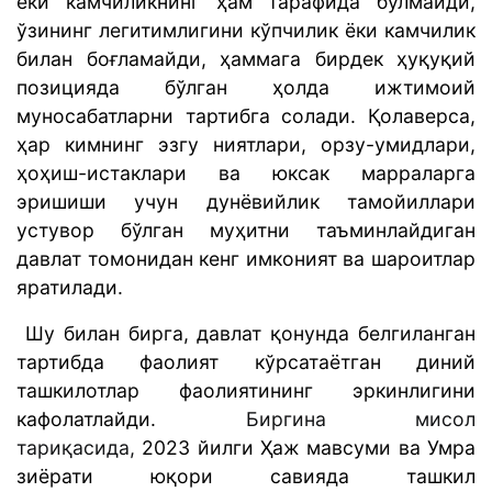
ёки камчиликнинг ҳам тарафида бўлмайди,
ўзининг легитимлигини кўпчилик ёки камчилик
билан боғламайди, ҳаммага бирдек ҳуқуқий
позицияда бўлган ҳолда ижтимоий
муносабатларни тартибга солади. Қолаверса,
ҳар кимнинг эзгу ниятлари, орзу-умидлари,
ҳоҳиш-истаклари ва юксак марраларга
эришиши учун дунёвийлик тамойиллари
устувор бўлган муҳитни таъминлайдиган
давлат томонидан кенг имконият ва шароитлар
яратилади.
Шу билан бирга, давлат қонунда белгиланган
тартибда фаолият кўрсатаётган диний
ташкилотлар фаолиятининг эркинлигини
кафолатлайди.
Биргина мисол
тариқасида,
2023 йилги Ҳаж мавсуми ва Умра
зиёрати юқори савияда ташкил