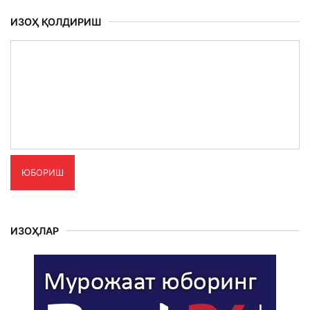
ИЗОҲ ҚОЛДИРИШ
ЮБОРИШ
ИЗОҲЛАР