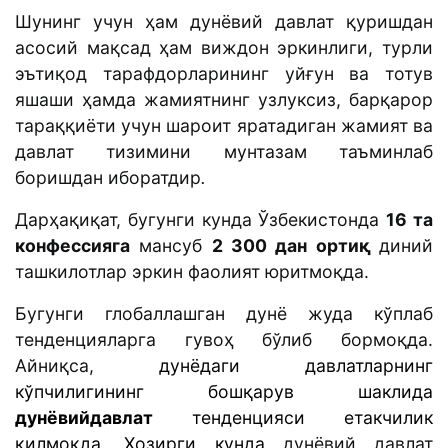
Шунинг учун ҳам дунёвий давлат қуришдан
асосий мақсад ҳам виждон эркинлиги, турли
эътиқод тарафдорларининг уйғун ва тотув
яшаши ҳамда жамиятнинг узлуксиз, барқарор
тараққиёти учун шароит яратадиган жамият ва
давлат тизимини мунтазам таъминлаб
боришдан иборатдир
.
Дарҳақиқат, бугунги кунда Ўзбекистонда
16 та
конфессияга
мансуб
2 300 дан ортиқ
диний
ташкилотлар эркин фаолият юритмоқда.
Бугунги глобаллашган дунё жуда кўплаб
тенденцияларга гувоҳ бўлиб бормоқда.
Айниқса,
дунёдаги давлатларнинг
кўпчилигининг бошқарув шаклида
дунёвийдавлат
тенденцияси етакчилик
қилмоқда. Ҳозирги кунда
дунёвий давлат