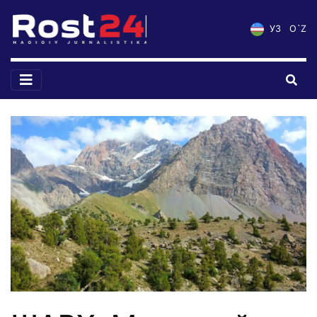
УЗ
O`Z