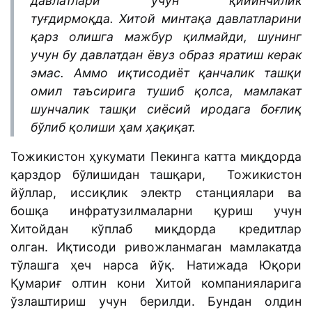
давлатлари учун қийинчилик
туғдирмоқда. Хитой минтақа давлатларини
қарз олишга мажбур қилмайди, шунинг
учун бу давлатдан ёвуз образ яратиш керак
эмас. Аммо иқтисодиёт қанчалик ташқи
омил таъсирига тушиб қолса, мамлакат
шунчалик ташқи сиёсий иродага боғлиқ
бўлиб қолиши ҳам ҳақиқат.
Тожикистон ҳукумати Пекинга катта миқдорда
қарздор бўлишидан ташқари, Тожикистон
йўллар, иссиқлик электр станциялари ва
бошқа инфратузилмаларни қуриш учун
Хитойдан кўплаб миқдорда кредитлар
олган. Иқтисоди ривожланмаган мамлакатда
тўлашга ҳеч нарса йўқ. Натижада Юқори
Қумариғ олтин кони Хитой компанияларига
ўзлаштириш учун берилди. Бундан олдин