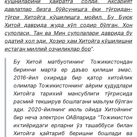
қўшниларини ҳайратга солди. Аксарият
давлатлар бизга бўйсунишга ёки тўғридан-
тўғри Хитойга қўшилишга мойил. Бу Буюк
Хитой даврида жуда кўп содир бўлган. Хон
сулоласи. Тан ва Мин сулолалари даврида бу
одатий ҳол эди. Ҳозир ҳам Хитойга қўшилишни
истаган миллий озчиликлар бор
”.
Бу Хитой матбуотининг Тожикистондан
биринчи марта ер даъво қилиши эмас.
2016-йил охирида бир қатор хитойлик
олимлар Тожикистоннинг айрим ҳудудлари
Хитойга тарихий мансублиги тўғрисида
расмий текширув бошлагани маълум бўлган
эди. 2020-йилнинг июль ойида Хитойнинг
бир неча электрон ОАВларида “Тожикистон
ихтиёридаги ерларни ўз ташаббуси билан
Хитойга қайтариб беришни бошлади ва