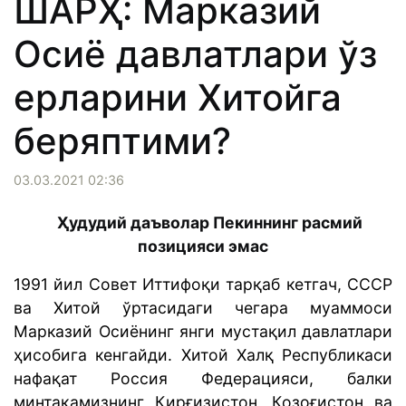
ШАРҲ: Марказий
Осиё давлатлари ўз
ерларини Хитойга
беряптими?
03.03.2021 02:36
Ҳудудий даъволар Пекиннинг расмий
позицияси эмас
1991 йил Совет Иттифоқи тарқаб кетгач, СССР
ва Хитой ўртасидаги чегара муаммоси
Марказий Осиёнинг янги мустақил давлатлари
ҳисобига кенгайди. Хитой Халқ Республикаси
нафақат Россия Федерацияси, балки
минтақамизнинг Қирғизистон, Қозоғистон ва