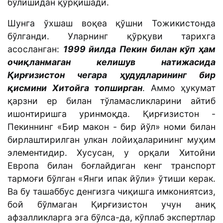
бўлишидан қўрқишади.
Шунга ўхшаш воқеа қўшни Тожикистонда
бўлганди. Уларнинг қўрқуви тарихга
асосланган:
1999 йилда Пекин билан кўп ҳам
очиқланмаган келишув натижасида
Қирғизистон чегара ҳудудларининг бир
қисмини Хитойга топширган
.
Аммо ҳукумат
қарзни ер билан тўламасликларини айтиб
ишонтиришга уринмоқда. Қирғизистон -
Пекиннинг «Бир макон - бир йўл» номи билан
бирлаштирилган улкан лойиҳаларининг муҳим
элементидир. Хусусан, у орқали Хитойни
Европа билан боғлайдиган кенг транспорт
тармоғи бўлган «Янги ипак йўли» ўтиши керак.
Ва бу ташаббус денгизга чиқишга имкониятсиз,
бой бўлмаган Қирғизистон учун аниқ
афзалликларга эга бўлса-да, кўплаб экспертлар