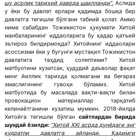
шу асрлик тарихий даврда шаклланди”.
Аслида
у ёки бу давлат ерлари қадимда бошқа бир
давлатга тегишли бўлгани табиий ҳолат. Аммо
нима сабабдан Тожикистон ҳукумати Хитой
манбаларининг иддаоларига бу қадар қатъий
эътироз билдирмоқда? Хитойнинг иддаолари
асоссизми ёки у бугунги мустақил Тожикистон
давлатига таҳдид соляптими? Хитой
матбуотини кузатсак, ҳудудий даъволар фақат
минг йиллик тарихда қолмагани ва беғараз
эмаслигининг гувоҳи бўламиз. Хитой
матбуотида бу масалада вақти-вақти билан
провокацион материаллар тарқатиб
келинаётганини кузатиш мумкин. 2018-йилда
Хитойга тегишли бўлган
сайтлардан бирида
шундай ёзилди:
“Хитой ХХI асрда дунёдаги энг
қудратли давлатга айланди. Қадимги