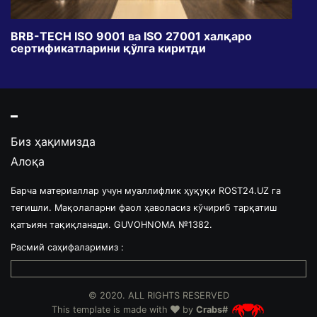
BRB-TECH ISO 9001 ва ISO 27001 халқаро
«Бу
сертификатларини қўлга киритди
клуб
Биз ҳақимизда
Алоқа
Барча материаллар учун муаллифлик ҳуқуқи ROST24.UZ га
тегишли. Мақолаларни фаол ҳаволасиз кўчириб тарқатиш
қатъиян тақиқланади. GUVOHNOMA №1382.
Расмий саҳифаларимиз :
© 2020. ALL RIGHTS RESERVED
This template is made with
by
Crabs#