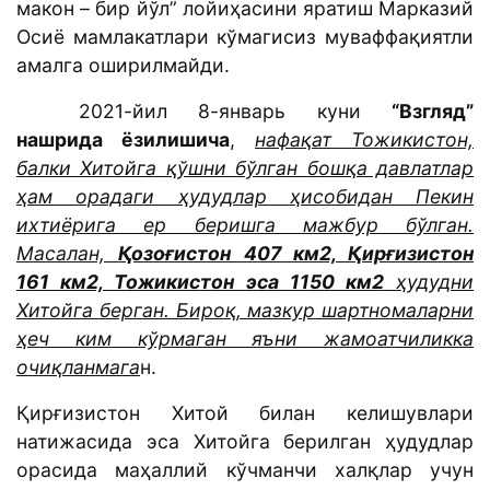
макон – бир йўл” лойиҳасини яратиш Марказий
Осиё мамлакатлари кўмагисиз муваффақиятли
амалга оширилмайди.
2021-йил 8-январь куни
“Взгляд”
нашрида ёзилишича
,
нафақат Тожикистон,
балки Хитойга қўшни бўлган бошқа давлатлар
ҳам орадаги ҳудудлар ҳисобидан Пекин
ихтиёрига ер беришга мажбур бўлган.
Масалан,
Қозоғистон 407 км2, Қирғизистон
161 км2, Тожикистон эса 1150 км2
ҳудудни
Хитойга берган. Бироқ, мазкур шартномаларни
ҳеч ким кўрмаган яъни жамоатчиликка
очиқланмага
н.
Қирғизистон Хитой билан келишувлари
натижасида эса Хитойга берилган ҳудудлар
орасида маҳаллий кўчманчи халқлар учун