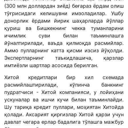
(300 млн доллардан зиёд) беғараз ёрдам олиш
тўғрисидаги келишувни имзоладилар. Ушбу
донорлик ёрдами йирик шаҳарларда йўллар
қуриш ва Бишкекнинг чекка туманларини
ичимлик суви билан таъминлашга
йўналтирилади, ваъда қилмоқда расмийлар.
Аммо пулларнинг катта қисми изсиз йўқолди.
Экспертларнинг таъкидлашича, қарзлар
имтиёзли шартлар асосида берилган.
Хитой кредитлари бир хил схемада
расмийлаштирилади, кўпинча банкнинг
пудратчиси - Хитой компанияси, у лойиҳани
ускуналар ва ишчи кучи билан таъминлайди.
Шу тариқа кредит пуллари, моҳиятан Хитойда
қолади. Аксарият қирғизлар Хитой қарзи учун
давлат чегара ерлар бадалига тўлашга мажбур