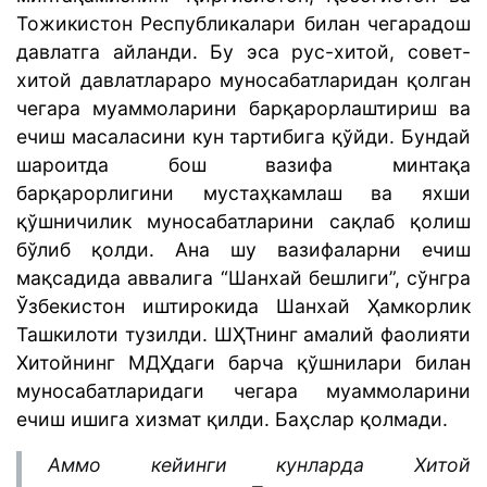
Тожикистон Республикалари билан чегарадош
давлатга айланди. Бу эса рус-хитой, совет-
хитой давлатлараро муносабатларидан қолган
чегара муаммоларини барқарорлаштириш ва
ечиш масаласини кун тартибига қўйди. Бундай
шароитда бош вазифа минтақа
барқарорлигини мустаҳкамлаш ва яхши
қўшничилик муносабатларини сақлаб қолиш
бўлиб қолди. Ана шу вазифаларни ечиш
мақсадида аввалига “Шанхай бешлиги”, сўнгра
Ўзбекистон иштирокида Шанхай Ҳамкорлик
Ташкилоти тузилди. ШҲТнинг амалий фаолияти
Хитойнинг МДҲдаги барча қўшнилари билан
муносабатларидаги чегара муаммоларини
ечиш ишига хизмат қилди. Баҳслар қолмади.
Аммо кейинги кунларда Хитой