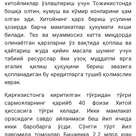
хитойликлар ўзлаштириш учун Тожикистонда
бошқа олтин, кумуш ва кўмир конларини ҳам
олган эди. Хитойнинг қарз бериш усулини
ҳозирда барча мамлакатлар ҳукумати яхши
билади. Тез ва муаммосиз катта миқдорда
олинаётган қарзларни ўз вақтида қоплаш ва
қайтариш жуда қийин масала шунинг учун
табиий ресурслар ёки узоқ муддатли ерга
эгалик қилиш ҳуқуқини бериш эвазига
қопланадиган бу кредитларга тушиб қолмаслик
керак.
Қирғизистонга киритилган тўғридан тўғри
сармояларнинг қарийб 40 фоизи Хитой
ҳиссасига тўғри келади. Икки мамлакат
орасидаги савдо айланмаси беш йил ичида
икки баробарга ўсди. Сўнгги тўрт йил
давомида томонлар Бишкекка 2,2 млрд юан