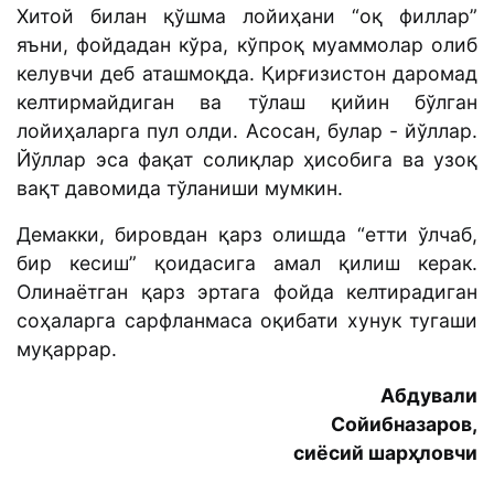
Хитой билан қўшма лойиҳани “оқ филлар”
яъни, фойдадан кўра, кўпроқ муаммолар олиб
келувчи деб аташмоқда. Қирғизистон даромад
келтирмайдиган ва тўлаш қийин бўлган
лойиҳаларга пул олди. Асосан, булар - йўллар.
Йўллар эса фақат солиқлар ҳисобига ва узоқ
вақт давомида тўланиши мумкин.
Демакки, бировдан қарз олишда “етти ўлчаб,
бир кесиш” қоидасига амал қилиш керак.
Олинаётган қарз эртага фойда келтирадиган
соҳаларга сарфланмаса оқибати хунук тугаши
муқаррар.
Абдували
Сойибназаров,
сиёсий шарҳловчи