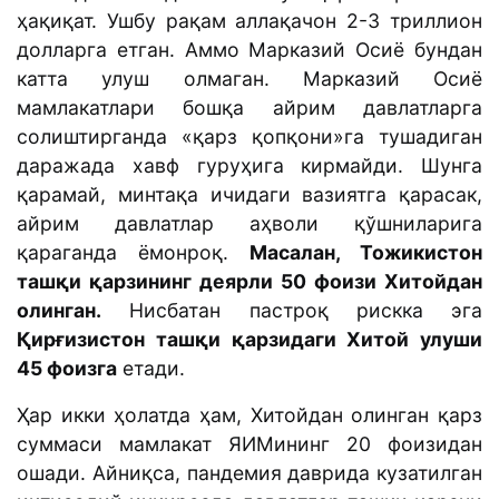
ҳақиқат. Ушбу рақам аллақачон 2-3 триллион
долларга етган. Аммо Марказий Осиё бундан
катта улуш олмаган. Марказий Осиё
мамлакатлари бошқа айрим давлатларга
солиштирганда «қарз қопқони»га тушадиган
даражада хавф гуруҳига кирмайди. Шунга
қарамай, минтақа ичидаги вазиятга қарасак,
айрим давлатлар аҳволи қўшниларига
қараганда ёмонроқ.
Масалан, Тожикистон
ташқи қарзининг деярли 50 фоизи Хитойдан
олинган.
Нисбатан пастроқ рискка эга
Қирғизистон ташқи қарзидаги Хитой улуши
45 фоизга
етади.
Ҳар икки ҳолатда ҳам, Хитойдан олинган қарз
суммаси мамлакат ЯИМининг 20 фоизидан
ошади. Айниқса, пандемия даврида кузатилган