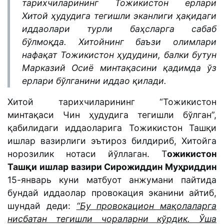
тарихчиларининг Тожикистон ерлари
Хитой ҳудудига тегишли эканлиги ҳақидаги
иддаолари турли баҳсларга сабаб
бўлмоқда. Хитойнинг баъзи олимлари
нафақат Тожикистон ҳудудини, балки бутун
Марказий Осиё минтақасини қадимда ўз
ерлари бўлганини иддао қилади.
Хитой тарихчиларининг “Тожикистон
минтақаси Чин ҳудудига тегишли бўлган”,
қабилидаги иддаоларига Тожикистон Ташқи
ишлар вазирлиги эътироз билдириб, Хитойга
норозилик нотаси йўллаган. Т
ожикистон
Ташқи ишлар вазири Сирожиддин Муҳриддин
15-январь куни матбуот анжумани пайтида
бундай иддаолар провокация эканини айтиб,
шундай деди:
“Бу провокацион мақолаларга
нисбатан тегишли чораларни кўрдик. Ўша