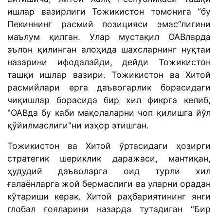
ишлар вазирлиги Тожикистон томонига “бу
Пекиннинг расмий позицияси эмас”лигини
маълум қилган. Улар мустақил ОАВларда
эълон қилинган алоҳида шахсларнинг нуқтаи
назарини ифодалайди, дейди Тожикистон
ташқи ишлар вазири. Тожикистон ва Хитой
расмийлари ерга даъвогарлик борасидаги
чиқишлар борасида бир хил фикрга келиб,
"ОАВда бу каби мақолаларни чоп қилишга йўл
қўйилмаслиги"ни изҳор этишган.
Тожикистон ва Хитой ўртасидаги ҳозирги
стратегик шериклик даражаси, мантиқан,
ҳудудий даъволарга оид турли хил
ғалаёнларга жой бермаслиги ва уларни орадан
кўтариши керак. Хитой раҳбариятининг янги
глобал ғояларини назарда тутадиган “Бир