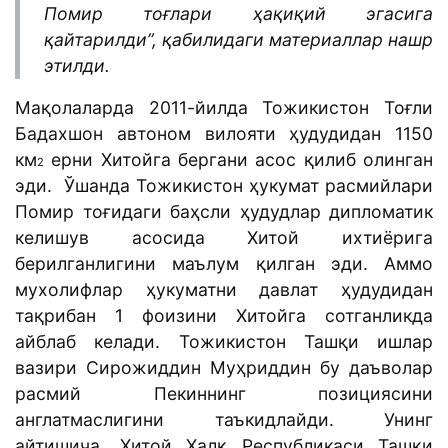
Помир тоғлари ҳақиқий эгасига
қайтарилди”, қабилидаги материаллар нашр
этилди.
Мақолаларда 2011-йилда Тожикистон Тоғли
Бадахшон автоном вилояти ҳудудидан 1150
км
ерни Хитойга бергани асос қилиб олинган
2
эди. Ўшанда Тожикистон ҳукумат расмийлари
Помир тоғидаги баҳсли ҳудудлар дипломатик
келишув асосида Хитой ихтиёрига
берилганлигини маълум қилган эди. Аммо
мухолифлар ҳукуматни давлат ҳудудидан
тақрибан 1 фоизини Хитойга сотганликда
айблаб келади. Тожикистон Ташқи ишлар
вазири Сирожиддин Муҳриддин бу даъволар
расмий Пекиннинг позициясини
англатмаслигини таъкидлайди. Унинг
айтишича, Хитой Халқ Республикаси Ташқи