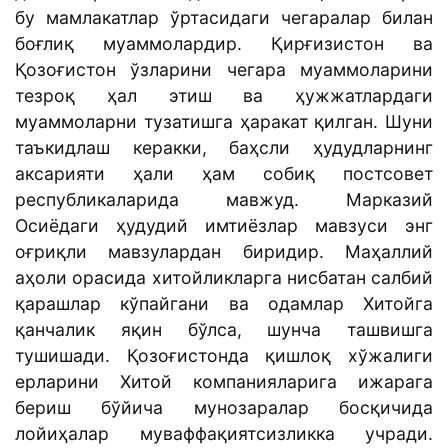
бу мамлакатлар ўртасидаги чегаралар билан
боғлиқ муаммолардир. Қирғизистон ва
Қозоғистон ўзларини чегара муаммоларини
тезроқ ҳал этиш ва ҳужжатлардаги
муаммоларни тузатишга ҳаракат қилган. Шуни
таъкидлаш керакки, баҳсли ҳудудларнинг
аксарияти ҳали ҳам собиқ постсовет
республикаларида мавжуд. Марказий
Осиёдаги ҳудудий имтиёзлар мавзуси энг
оғриқли мавзулардан биридир. Маҳаллий
аҳоли орасида хитойликларга нисбатан салбий
қарашлар кўпайгани ва одамлар Хитойга
қанчалик яқин бўлса, шунча ташвишга
тушишади. Қозоғистонда қишлоқ хўжалиги
ерларини Хитой компанияларига ижарага
бериш бўйича мунозаралар босқичида
лойиҳалар муваффақиятсизликка учради.