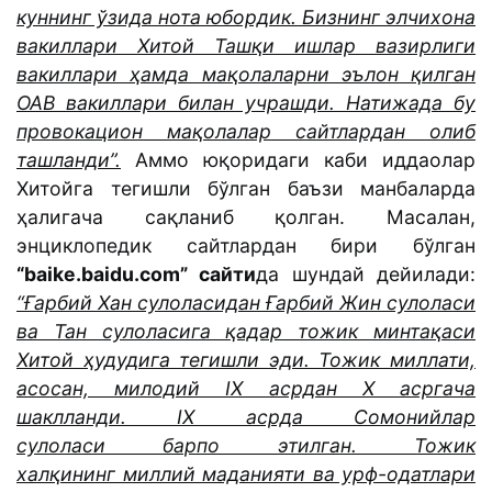
куннинг ўзида нота юбордик. Бизнинг элчихона
вакиллари Хитой Ташқи ишлар вазирлиги
вакиллари ҳамда мақолаларни эълон қилган
ОАВ вакиллари билан учрашди. Натижада бу
провокацион мақолалар сайтлардан олиб
ташланди”.
Аммо юқоридаги каби иддаолар
Хитойга тегишли бўлган баъзи манбаларда
ҳалигача сақланиб қолган. Масалан,
энциклопедик сайтлардан бири бўлган
“baike.baidu.com” сайти
да шундай дейилади:
“Ғарбий Хан сулоласидан Ғарбий Жин сулоласи
ва Тан сулоласига қадар тожик минтақаси
Хитой ҳудудига тегишли эди. Тожик миллати,
асосан, милодий IX асрдан X асргача
шаклланди. IX асрда Сомонийлар
сулоласи барпо этилган. Тожик
халқининг миллий маданияти ва урф-одатлари