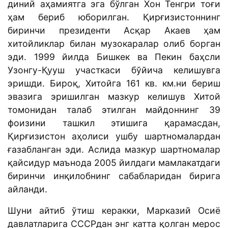
диний аҳамиятга эга бўлган Хон Тенгри тоғи
ҳам бериб юборилган. Қирғизистоннинг
биринчи президенти Асқар Акаев ҳам
хитойликлар билан музокаралар олиб борган
эди. 1999 йилда Бишкек ва Пекин баҳсли
Узонгу-Қууш участкаси бўйича келишувга
эришди. Бироқ, Хитойга 161 кв. км.ни бериш
эвазига эришилган мазкур келишув Хитой
томонидан талаб этилган майдоннинг 39
фоизини ташкил этишига қарамасдан,
Қирғизистон аҳолиси ушбу шартномалардан
ғазабланган эди. Аслида мазкур шартномалар
қайсидур маънода 2005 йилдаги мамлакатдаги
биринчи инқилобнинг сабабларидан бирига
айланди.
Шуни айтиб ўтиш керакки, Марказий Осиё
давлатларига СССРдан энг катта қолган мерос