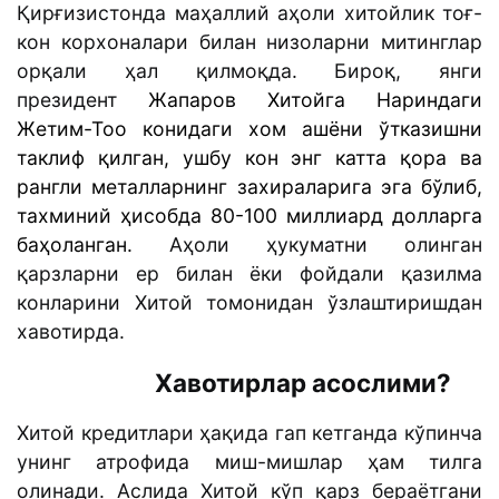
Қирғизистонда маҳаллий аҳоли хитойлик тоғ-
кон корхоналари билан низоларни митинглар
орқали ҳал қилмоқда. Бироқ, янги
президент
Жапаров Хитойга Нариндаги
Жетим-Тоо конидаги хом ашёни ўтказишни
таклиф қилган, ушбу кон энг катта қора ва
рангли металларнинг захираларига эга бўлиб,
тахминий ҳисобда 80-100 миллиард долларга
баҳоланган.
Аҳоли ҳукуматни олинган
қарзларни ер билан ёки фойдали қазилма
конларини Хитой томонидан ўзлаштиришдан
хавотирда.
Хавотирлар асослими?
Хитой кредитлари ҳақида гап кетганда кўпинча
унинг атрофида миш-мишлар ҳам тилга
олинади. Аслида Хитой кўп қарз бераётгани