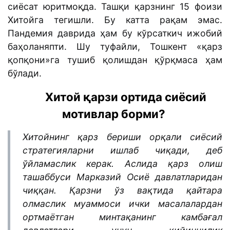
сиёсат юритмоқда. Ташқи қарзнинг 15 фоизи
Хитойга тегишли. Бу катта рақам эмас.
Пандемия даврида ҳам бу кўрсаткич ижобий
баҳоланяпти. Шу туфайли, Тошкент «қарз
қопқони»га тушиб қолишдан қўрқмаса ҳам
бўлади.
Хитой қарзи ортида сиёсий
мотивлар борми?
Хитойнинг қарз бериши орқали сиёсий
стратегияларни ишлаб чиқади, деб
ўйламаслик керак. Аслида қарз олиш
ташаббуси Марказий Осиё давлатларидан
чиққан. Қарзни ўз вақтида қайтара
олмаслик муаммоси ички масалалардан
ортмаётган минтақанинг камбағал