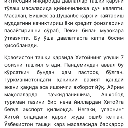
иқтисодий инқирозда давлатлар ташқи қарзни
тўлаш масаласида қийинчиликка дуч келяпти.
Масалан, Бишкек ва Душанбе қарзни қайтариш
муддатини кечиктириш ёки кредит фоизларини
пасайтиришни сўраб, Пекин билан музокара
ўтказяпти. Бу ўша давлатларга катта босим
ҳисобланади.
Қозоғистон ташқи қарзида Хитойнинг улуши 7
фоизни ташкил этади. Пандемиядан аввал бу
кўрсаткич бундан ҳам пастроқ бўлган.
Туркманистондаги ҳақиқий вазият қандай
экани ҳақида эса ишончли ахборот йўқ. Айрим
мақолаларда таъкидланишича, Ашхобод
туркман газини бир неча йиллардан Хитойга
бепул экспорт қилмоқда. Негаки, уларнинг
Хитой олдидаги қарзи жуда ошиб кетган.
Ўзбекистон ташқи қарз масаласида барқарор