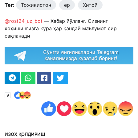
Тег:
Тожикистон
ер
Хитой
@rost24_uz_bot
— Хабар йўлланг. Сизнинг
хоҳишингизга кўра ҳар қандай маълумот сир
сақланади
9
ИЗОҲ ҚОЛДИРИШ