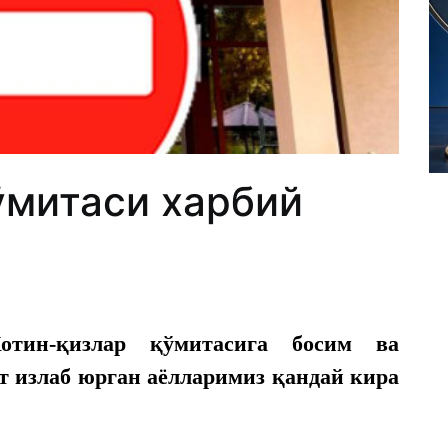
ўмитаси харбий
отин-қизлар қўмитасига босим ва
от излаб юрган аёлларимиз қандай кира