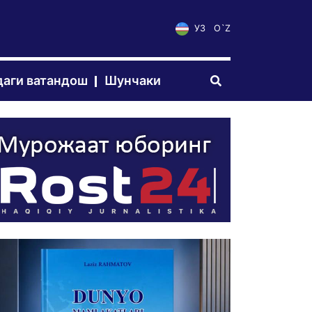
УЗ
O`Z
аги ватандош
Шунчаки