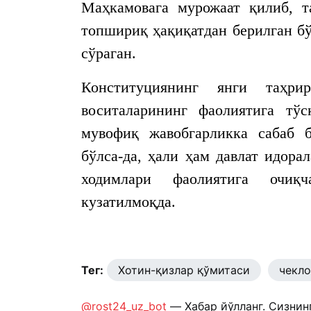
Маҳкамовага мурожаат қилиб, т
топшириқ ҳақиқатдан берилган бў
сўраган.
Конституциянинг янги таҳр
воситаларининг фаолиятига тў
мувофиқ жавобгарликка сабаб 
бўлса-да, ҳали ҳам давлат идор
ходимлари фаолиятига очиқ
кузатилмоқда.
Тег:
Хотин-қизлар қўмитаси
чекло
@rost24_uz_bot
— Хабар йўлланг. Сизнин