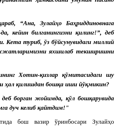
араб, “
Ана, Зулайҳо Баҳриддиновнага
-да, кейин билганингизни қилинг!
”, деб
и. Кета туриб, ўз бўйсунувидаги миллий
ҳужжатларимизни яхшилаб текширишни
рининг Хотин-қизлар қўмитасидаги шу
и ҳал қилишдан бошқа иши йўқмикин?
 деб борган жойимда, қўл бошқарувида
га дуч келиб қайтдим!"
тида бош вазир ўринбосари Зулайҳо