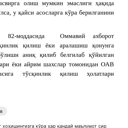
асвирга олиш мумкин эмаслиги ҳақида
лса, у қайси асосларга кўра берилганини
ир 82-моддасида Оммавий ахборот
сқинлик қилиш ёки аралашиш қонунга
бўлиши аниқ қилиб белгилаб қўйилган
алари ёки айрим шахслар томонидан ОАВ
часига тўсқинлик қилиш ҳолатлари
в
г хоҳишингизга кўра ҳар қандай маълумот сир