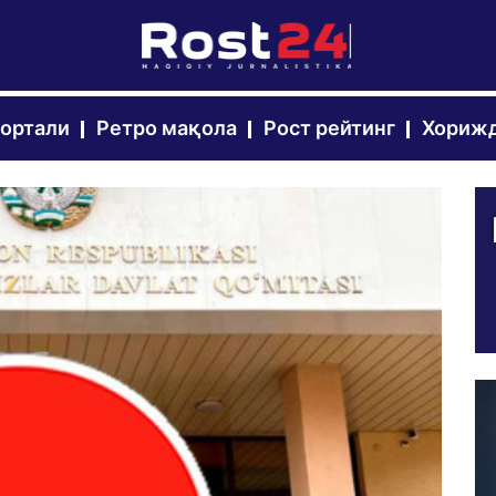
портали
Ретро мақола
Рост рейтинг
Хорижд