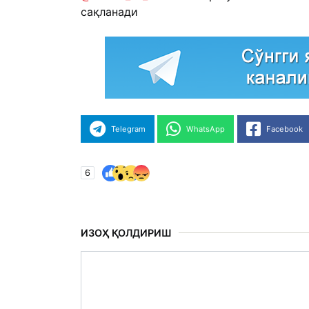
сақланади
Telegram
WhatsApp
Facebook
6
ИЗОҲ ҚОЛДИРИШ