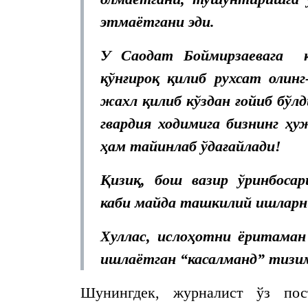
этмаётгани эди.
У Саодат Боймирзаевага қ
қўнғироқ қилиб рухсат олинг
жахл қилиб кўздан ғойиб бўлд
гвардия ходимига бизнинг 
ҳам тайинлаб ўдағайлади!
Қизиқ, бош вазир ўринбоса
каби майда ташкилий ишларн
Хуллас, ислоҳотни ёритаман
ишлаётган “касалманд” тизим
Шунингдек, журналист ўз пос