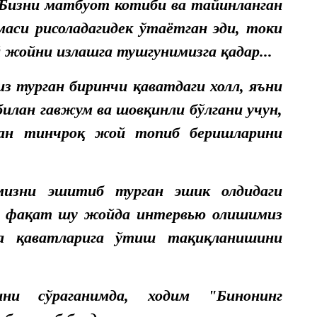
 Бизни матбуот котиби ва тайинланган
аси рисоладагидек ўтаётган эди, токи
 жойни излашга тушгунимизга қадар...
из турган биринчи қаватдаги холл, яъни
илан гавжум ва шовқинли бўлгани учун,
дан тинчроқ жой топиб беришларини
изни эшитиб турган эшик олдидаги
га фақат шу жойда интервью олишимиз
қа қаватларига ўтиш тақиқланишини
ни сўраганимда, ходим "Бинонинг