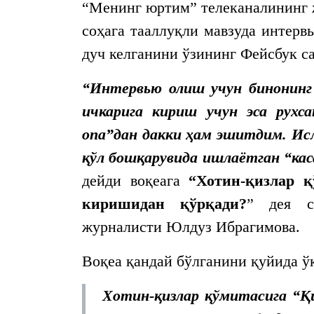
“Менинг юртим” телеканалининг 
соҳага тааллуқли мавзуда интерв
дуч келганини ўзининг Фейсбук с
“Интервью олиш учун бинонинг
ичкарига кириш учун эса рухс
опа”дан дакки ҳам эшитдим. Ис
қўл бошқарувида ишлаётган “ка
дейди воқеага
“Хотин-қизлар қ
киришидан қўрқади?
” дея с
журналисти Юлдуз Ибрагимова.
Воқеа қандай бўлганини қуйида 
Хотин-қизлар қўмитасига “Қ