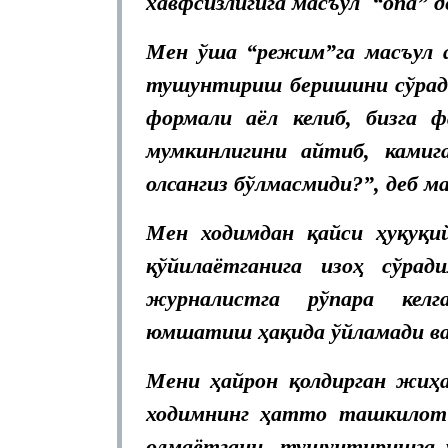
хавфсизлигига масъул “опа” д
Мен ўша “режим”га масъул а
тушунтириш беришини сўради
формали аёл келиб, бизга
мумкинлигини айтиб, камиг
олсангиз бўлмасмиди?”, деб м
Мен ходимдан қайси ҳуқуқий
қўйилаётганига изоҳ сўрад
журналистга рўпара келга
юмшатиш ҳақида ўйламади ва
Мени ҳайрон қолдирган жиҳа
ходимнинг ҳатто ташкилот
олмаётгани, тушунтиришга 