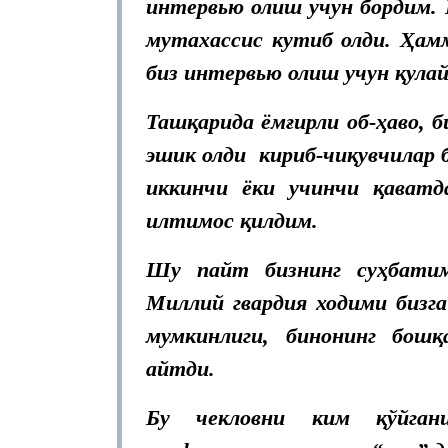
интервью олиш учун бордим.
мутахассис кутиб олди. Ҳамм
биз интервью олиш учун қулай
Ташқарида ёмғирли об-ҳаво, б
эшик олди кириб-чиқувчилар б
иккинчи ёки учинчи қават
илтимос қилдим.
Шу пайт бизнинг суҳбатим
Миллий гвардия ходими биз
мумкинлиги, бинонинг бош
айтди.
Бу чекловни ким қўйгани