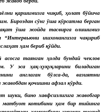
еб жавоб берди.
ёлни қаршимизга чиқиб, ҳолат бўйича
м. Бироздан сўнг ўша кўрсатма берган
 фақат ўша жойда тасвирга олишимиз
а “Интервьюни ишхонангизга чақириб
аслаҳат ҳам бериб қўйди.
 асосга таянган ҳолда бундай чеклов
им. У эса ҳақ-ҳуқуқларини биладиган
нини англаган бўлса-да, вазиятни
 жавобдан қочишни афзал кўрди.
т шуки, бино хавфсизлигига жавобгар
 матбуот котибини ҳам бир тийинга
уринаётган ҳамкасбини умуман писанд