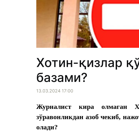
Хотин-қизлар қ
базами?
13.03.2024 17:00
Журналист кира олмаган Х
зўравонликдан азоб чекиб, наж
олади?