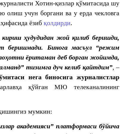
журналисти Хотин-қизлар қўмитасида шу
ью олиш учун боргани ва у ерда чекловга
аҳифасида ёзиб
қолдирди
.
 кириш ҳудудидан жой қилиб беришди,
ат беришмади. Бинога масъул “режим
лоҳотни ёритаман деб борган жойимда,
салманд” тизимга дуч келиб қайтдим”
, –
ўмитаси нега биносига журналистлар
арлавҳа қўйган МЮ телеканалининг
ўқишингиз мумкин:
излар академияси” платформаси бўйича