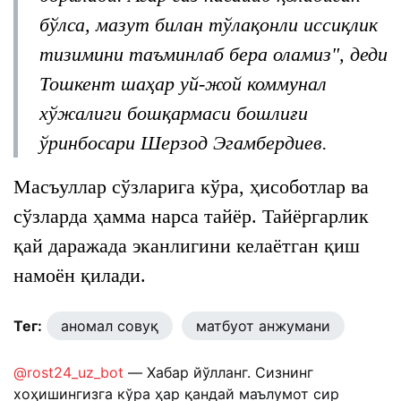
бўлса, мазут билан тўлақонли иссиқлик
тизимини таъминлаб бера оламиз", деди
Тошкент шаҳар уй-жой коммунал
хўжалиги бошқармаси бошлиғи
ўринбосари Шерзод Эгамбердиев.
Масъуллар сўзларига кўра, ҳисоботлар ва
сўзларда ҳамма нарса тайёр. Тайёргарлик
қай даражада эканлигини келаётган қиш
намоён қилади.
Тег:
аномал совуқ
матбуот анжумани
@rost24_uz_bot
— Хабар йўлланг. Сизнинг
хоҳишингизга кўра ҳар қандай маълумот сир