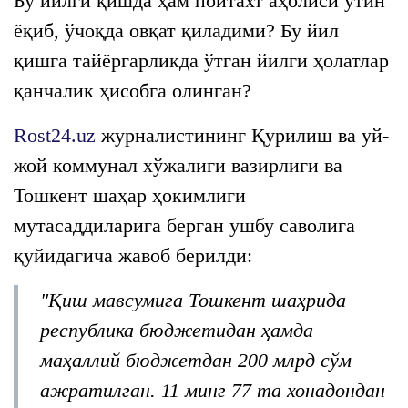
Бу йилги қишда ҳам пойтахт аҳолиси ўтин
ёқиб, ўчоқда овқат қиладими? Бу йил
қишга тайёргарликда ўтган йилги ҳолатлар
қанчалик ҳисобга олинган?
Rost24.uz
журналистининг Қурилиш ва уй-
жой коммунал хўжалиги вазирлиги ва
Тошкент шаҳар ҳокимлиги
мутасаддиларига берган ушбу саволига
қуйидагича жавоб берилди:
"Қиш мавсумига Тошкент шаҳрида
республика бюджетидан ҳамда
маҳаллий бюджетдан 200 млрд сўм
ажратилган. 11 минг 77 та хонадондан