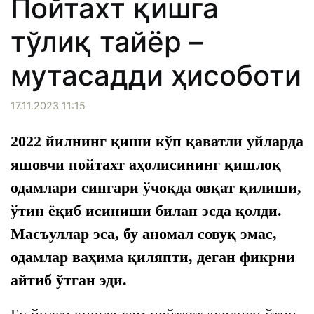
Пойтахт қишга
тўлиқ тайёр –
мутасадди ҳисоботи
17.11.2023 11:15
2022 йилнинг қиши кўп қаватли уйларда
яшовчи пойтахт аҳолисининг қишлоқ
одамлари сингари ўчоқда овқат қилиши,
ўтин ёқиб исиниши билан эсда қолди.
Масъуллар эса, бу аномал совуқ эмас,
одамлар ваҳима қиляпти, деган фикрни
айтиб ўтган эди.