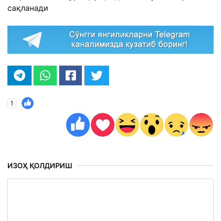
сақланади
1
ИЗОҲ ҚОЛДИРИШ