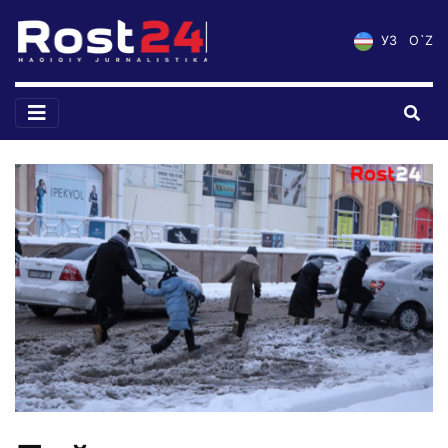
УЗ
O`Z