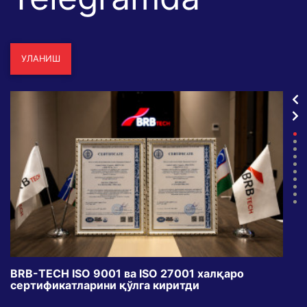
УЛАНИШ
BRB-TECH ISO 9001 ва ISO 27001 халқаро
«Бу
сертификатларини қўлга киритди
клуб