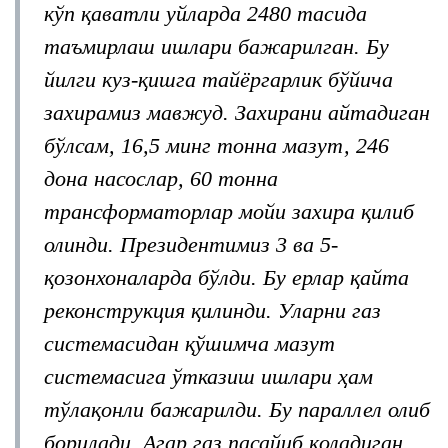
кўп қаватли уйларда 2480 тасида
таъмирлаш ишлари бажарилган. Бу
йилги куз-қишга тайёргарлик бўйича
захирамиз мавжуд. Захирани айтадиган
бўлсам, 16,5 минг тонна мазут, 246
дона насослар, 60 тонна
трансформаторлар мойи захира қилиб
олинди. Президентимиз 3 ва 5-
қозонхоналарда бўлди. Бу ерлар қайта
реконструкция қилинди. Уларни газ
системасидан қўшимча мазут
системасига ўтказиш ишлари ҳам
тўлақонли бажарилди. Бу параллел олиб
борилади. Агар газ пасайиб қоладиган