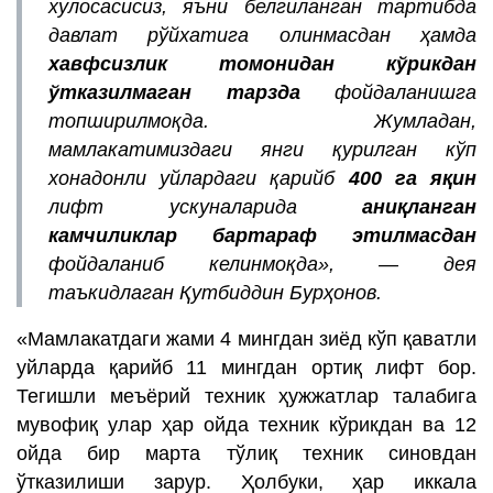
хулосасисиз, яъни белгиланган тартибда
давлат рўйхатига олинмасдан ҳамда
хавфсизлик томонидан кўрикдан
ўтказилмаган тарзда
фойдаланишга
топширилмоқда.
Жумладан,
мамлакатимиздаги янги қурилган кўп
хонадонли уйлардаги қарийб
400 га яқин
лифт ускуналарида
аниқланган
камчиликлар бартараф этилмасдан
фойдаланиб келинмоқда», — дея
таъкидлаган Қутбиддин Бурҳонов.
«Мамлакатдаги жами 4 мингдан зиёд кўп қаватли
уйларда қарийб 11 мингдан ортиқ лифт бор.
Тегишли меъёрий техник ҳужжатлар талабига
мувофиқ улар ҳар ойда техник кўрикдан ва 12
ойда бир марта тўлиқ техник синовдан
ўтказилиши зарур. Ҳолбуки, ҳар иккала