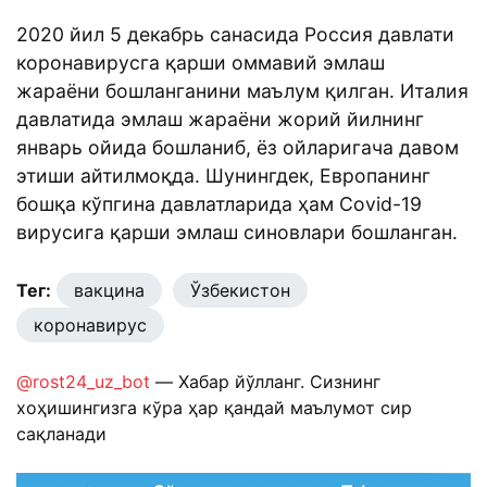
2020 йил 5 декабрь санасида Россия давлати
коронавирусга қарши оммавий эмлаш
жараёни бошланганини маълум қилган. Италия
давлатида эмлаш жараёни жорий йилнинг
январь ойида бошланиб, ёз ойларигача давом
этиши айтилмоқда. Шунингдек, Европанинг
бошқа кўпгина давлатларида ҳам Covid-19
вирусига қарши эмлаш синовлари бошланган.
Тег:
вакцина
Ўзбекистон
коронавирус
@rost24_uz_bot
— Хабар йўлланг. Сизнинг
хоҳишингизга кўра ҳар қандай маълумот сир
сақланади