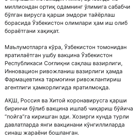
миллиондан ортиқ одамнинг ўлимига сабабчи
бўлган вирусга қарши эмдори тайёрлаш
борасида Ўзбекистон олимлари ҳам иш олиб
бораётгани хақиқат.
Маълумотларга кўра, Ўзбекистон томонидан
яратилаётган ушбу вакцина Ўзбекистон
Республикаси Соғлиқни сақлаш вазирлиги,
Инновацион ривожланиш вазирлиги ҳамда
Фармацевтика тармоғини ривожлантириш
агентлиги ҳамкорлигида яратилмоқда.
АҚШ, Россия ва Хитой коронавирусга қарши
биринчи бўлиб вакцина ишлаб чиқариш бўйича
“пойга”га киришган эди. Хозирги кунда турли
давлатларда янги вакцинани кўнгиллиларда
синаш жараёни бошланган.