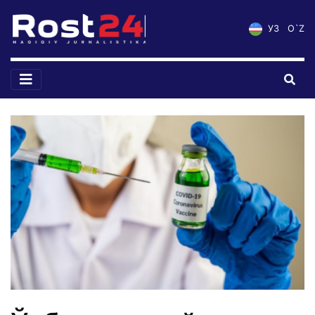
УЗ
O`Z