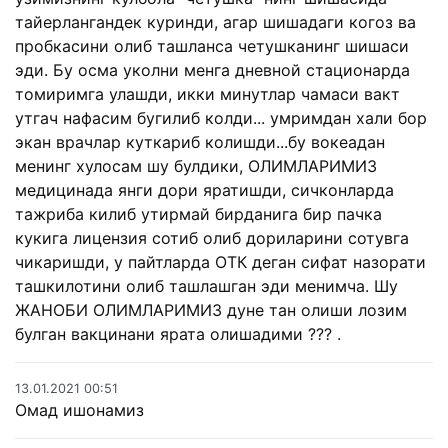
тайерлангандек куринди, агар шишадаги когоз ва
пробкасини олиб ташланса четушканинг шишаси
эди. Бу осма уколни менга дневной стационарда
томиримга улашди, икки минутлар чамаси вакт
утгач нафасим бугилиб колди... умримдан хали бор
экан врачлар куткариб колишди...бу вокеадан
менинг хулосам шу булдики, ОЛИМЛАРИМИЗ
медицинада янги дори яратишди, сичконларда
тажриба килиб утирмай бирданига бир пачка
кукига лицензия сотиб олиб дориларини сотувга
чикаришди, у пайтларда ОТК деган сифат назорати
ташкилотини олиб ташлашган эди менимча. Шу
ЖАНОБИ ОЛИМЛАРИМИЗ дуне тан олиши лозим
булган вакцинани ярата олишадими ??? .
13.01.2021 00:51
Омад ишонамиз