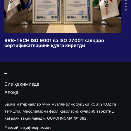
BRB-TECH ISO 9001 ва ISO 27001 халқаро
«Бу
сертификатларини қўлга киритди
клуб
Биз ҳақимизда
Алоқа
Барча материаллар учун муаллифлик ҳуқуқи ROST24.UZ га
тегишли. Мақолаларни фаол ҳаволасиз кўчириб тарқатиш
қатъиян тақиқланади. GUVOHNOMA №1382.
Расмий саҳифаларимиз :