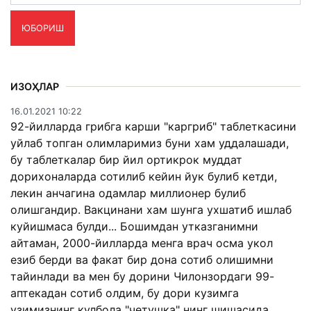
ЮБОРИШ
ИЗОҲЛАР
16.01.2021 10:22
92-йилларда грибга карши "каргриб" таблеткасини
уйлаб топган олимларимиз буни хам уддалашади,
бу таблеткалар бир йил ортикрок муддат
дорихоналарда сотилиб кейин йук булиб кетди,
лекин анчагина одамлар миллионер булиб
олишгандир. Вакцинани хам шунга ухшатиб ишлаб
куйишмаса булди... Бошимдан утказганимни
айтаман, 2000-йилларда менга врач осма укол
езиб берди ва факат бир дона сотиб олишимни
тайинлади ва мен бу дорини Чилонзордаги 99-
аптекадан сотиб олдим, бу дори кузимга
узимизнинг кулбола "четушка" нинг шишасида