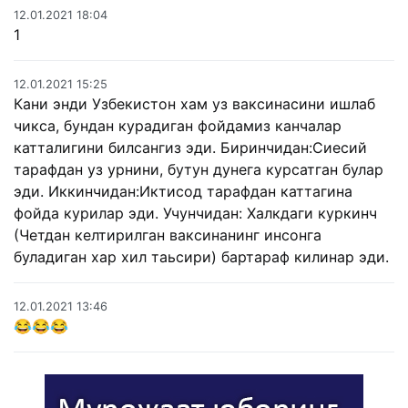
12.01.2021 18:04
1
12.01.2021 15:25
Кани энди Узбекистон хам уз ваксинасини ишлаб
чикса, бундан курадиган фойдамиз канчалар
катталигини билсангиз эди. Биринчидан:Сиесий
тарафдан уз урнини, бутун дунега курсатган булар
эди. Иккинчидан:Иктисод тарафдан каттагина
фойда курилар эди. Учунчидан: Халкдаги куркинч
(Четдан келтирилган ваксинанинг инсонга
буладиган хар хил таьсири) бартараф килинар эди.
12.01.2021 13:46
😂😂😂