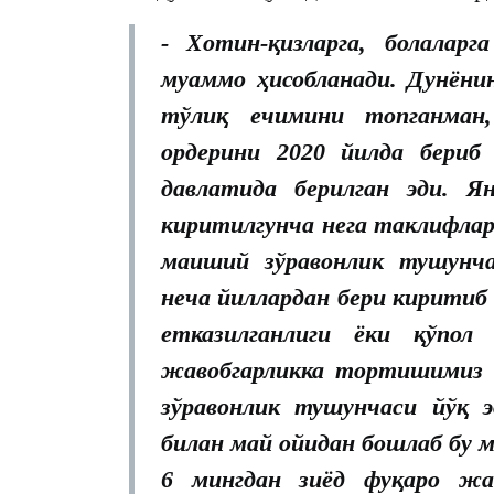
- Хотин-қизларга, болаларг
муаммо ҳисобланади. Дунёни
тўлиқ ечимини топганман
ордерини 2020 йилда бериб
давлатида берилган эди. Я
киритилгунча нега таклифлар 
маиший зўравонлик тушунч
неча йиллардан бери киритиб
етказилганлиги ёки қўпол
жавобгарликка тортишимиз е
зўравонлик тушунчаси йўқ э
билан май ойидан бошлаб бу 
6 мингдан зиёд фуқаро жа