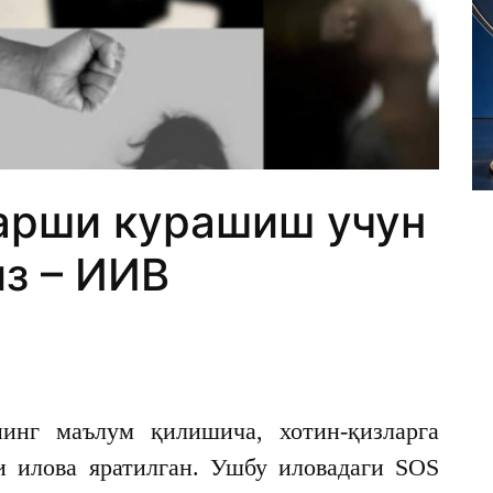
арши курашиш учун
з – ИИВ
инг маълум қилишича, хотин-қизларга
и илова яратилган. Ушбу иловадаги SOS