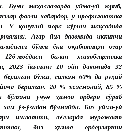
. Буни маҳаллаларда уйма-уй юриб,
излар фаоли хабардор, у профилактика
ти. У қонуний чора кўриш мақсадида
ортяпти. Агар йил давомида иккинчи
иладиган бўлса ёки оқибатлари оғир
 126-моддаси билан жавобгарликка
и, 2023 йилнинг 10 ойи давомида 32
 берилган бўлса, салкам 60% да руҳий
ўйича берилган. 20 % жисмоний, 85 %
ик бўлгани учун ҳимоя ордери сўраб
 ҳам ўз-ўзидан бўлмайди. Биз уйма-уй
ари ишлаяпти, аёлларда мурожаат
птики, биз ҳимоя ордерларини