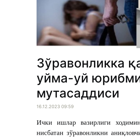
Зўравонликка қ
уйма-уй юрибми
мутасаддиси
16.12.2023 09:59
Ички ишлар вазирлиги ходимин
нисбатан зўравонликни аниқловч