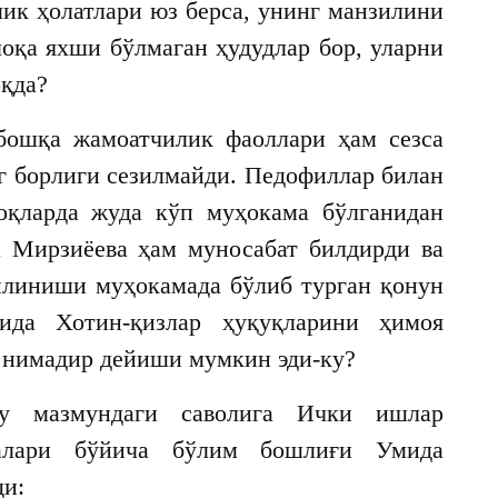
лик ҳолатлари юз берса, унинг манзилини
оқа яхши бўлмаган ҳудудлар бор, уларни
оқда?
 бошқа жамоатчилик фаоллари ҳам сезса
г борлиги сезилмайди. Педофиллар билан
оқларда жуда кўп муҳокама бўлганидан
а Мирзиёева ҳам муносабат билдирди ва
қилиниши муҳокамада бўлиб турган қонун
ида Хотин-қизлар ҳуқуқларини ҳимоя
 нимадир дейиши мумкин эди-ку?
бу мазмундаги саволига Ички ишлар
лалари бўйича бўлим бошлиғи Умида
ди: