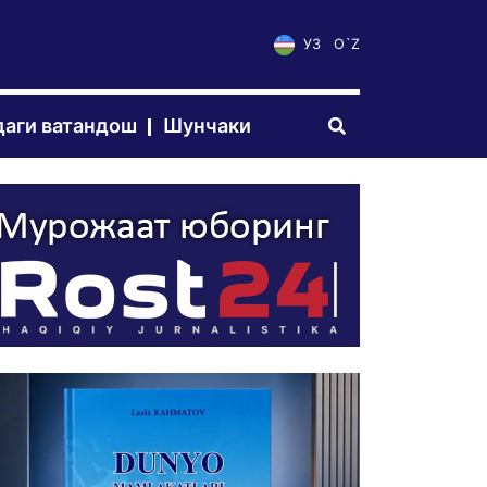
УЗ
O`Z
аги ватандош
Шунчаки