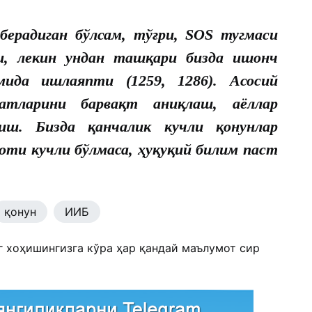
берадиган бўлсам, тўғри, SOS тугмаси
и, лекин ундан ташқари бизда ишонч
мида ишлаяпти (1259, 1286). Асосий
латларини барвақт аниқлаш, аёллар
иш. Бизда қанчалик кучли қонунлар
оти кучли бўлмаса, ҳуқуқий билим паст
қонун
ИИБ
г хоҳишингизга кўра ҳар қандай маълумот сир