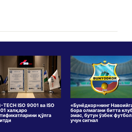
-TECH ISO 9001 ва ISO
«Бунёдкор»нинг Навоийг
01 халқаро
бора олмагани битта клу
тификатларини қўлга
эмас, бутун ўзбек футбо
итди
учун сигнал