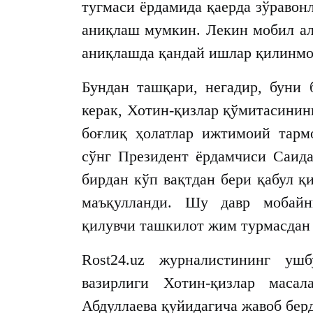
тугмаси ёрдамида қаерда зўравон
аниқлаш мумкин. Лекин мобил ал
аниқлашда қандай ишлар қилинм
Бундан ташқари, негадир, буни
керак, Хотин-қизлар қўмитасинин
боғлиқ ҳолатлар ижтимоий тарм
сўнг Президент ёрдамчиси Саид
бирдан кўп вақтдан бери қабул 
маъқулланди. Шу давр мобайн
қилувчи ташкилот жим турмасдан
Rost24.uz журналистининг уш
вазирлиги Хотин-қизлар маса
Абдуллаева қуйидагича жавоб бер