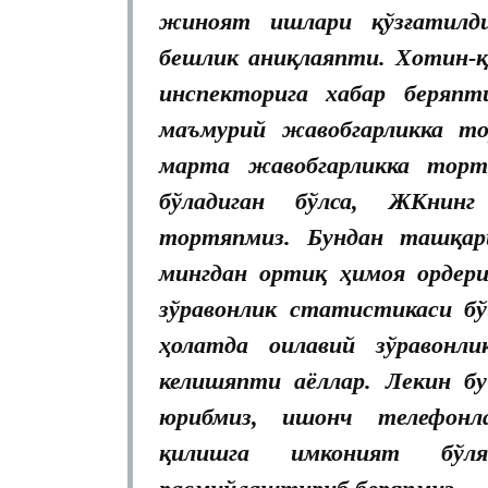
жиноят ишлари қўзғатилди
бешлик аниқлаяпти. Хотин-қ
инспекторига хабар беряп
маъмурий жавобгарликка т
марта жавобгарликка торт
бўладиган бўлса, ЖКнинг
тортяпмиз. Бундан ташқар
мингдан ортиқ ҳимоя ордери
зўравонлик статистикаси б
ҳолатда оилавий зўравонл
келишяпти аёллар. Лекин бу
юрибмиз, ишонч телефонл
қилишга имконият бўля