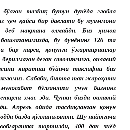
а бўлган тазйиқ бутун дунёда глобал
нг ҳеч қайси бир давлати бу муаммони
, деб мақтана олмайди. Биз ҳимоя
 бошлаганимизда, бу дунёнинг 126 та
на бир нарса, қонунга ўзгартиришлар
берилмаган деган саволингизга, оилавий
асини киритиш бўйича таклифни биз
 келамиз. Сабаби, битта тан жароҳати
 муносабат бўлганлиги учун бизнинг
тарли эмас эди. Чунки бизда оилавий
ди. Апрель ойида тасдиқланган қонун
модда бизда қўлланиляпти. Шу пайтгача
вобгарликка тортилди, 400 дан зиёд