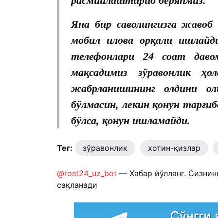
расмийлаштириб беряпмиз.
Яна бир саволингизга жавоб 
мобил илова орқали ишлайд
телефонлари 24 соат даво
мақсадимиз зўравонлик ҳо
жабрланишининг олдини ол
бўлмасин, лекин қонун тарғиб
бўлса, қонун ишламайди.
Тег:
зўравонлик
хотин-қизлар
@rost24_uz_bot
— Хабар йўлланг. Сизнин
сақланади