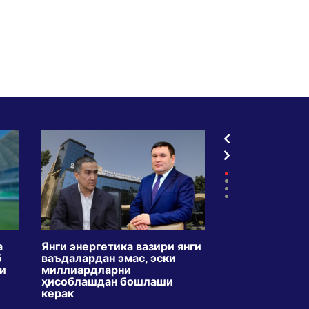
а
Янги энергетика вазири янги
ТВдаги креди
б
ваъдалардан эмас, эски
5 ойда икки б
ли
миллиардларни
кўпайди. Мақс
ҳисоблашдан бошлаши
ўзбекларни қа
керак
ўргатишми?