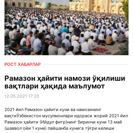
РОСТ ХАБАРЛАР
Рамазон ҳайити намози ўқилиши
вақтлари ҳақида маълумот
12.05.2021 17:20
2021 йил Рамазон ҳайити куни ва намозининг
вақтиЎзбекистон мусулмонлари идораси жорий 2021 йил
Рамазон ҳайити (Ийдул фитр)нинг биринчи куни 13 май
(шаввол ойи 1 куни) пайшанба кунига тўғри келиши