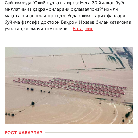
Сайтимизда “Олий судга эътироз: Нега 30 йилдан буён
миллатимиз қаҳрамонларини оқламаяпсиз?” номли
мақола эълон қилинган эди. Унда олим, тарих фанлари
бўйича фалсафа доктори Баҳром Ирзаев билан қатағонга
учраган, босмачи тамғасини...
Батафсил
РОСТ ХАБАРЛАР