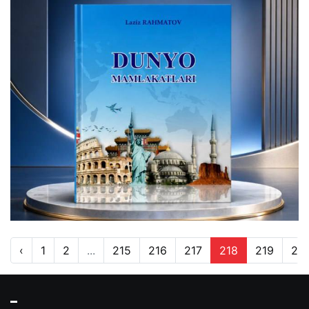
‹
1
2
...
215
216
217
218
219
22