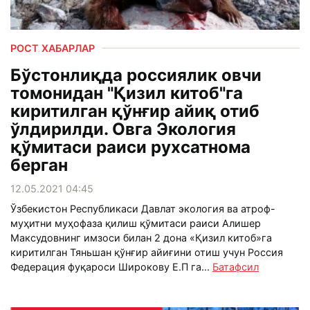
РОСТ ХАБАРЛАР
Бўстонлиқда россиялик овчи
томонидан "Қизил китоб"га
киритилган қўнғир айиқ отиб
ўлдирилди. Овга Экология
қўмитаси раиси рухсатнома
берган
12.05.2021 04:45
Ўзбекистон Республикаси Давлат экология ва атроф-
муҳитни муҳофаза қилиш қўмитаси раиси Алишер
Максудовнинг имзоси билан 2 дона «Қизил китоб»га
киритилган Тяньшан қўнғир айиғини отиш учун Россия
Федерация фуқароси Широкову Е.П га...
Батафсил