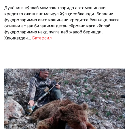
Дунёнинг кўплаб мамлакатларида автомашинани
кредитга олиш энг маъқул йўл ҳисобланади. Биздачи,
фуқароларимиз автомашинани кредитга ёки нақд пулга
олишни афзал биладими деган сўровномага кўплаб
фуқароларимиз нақд пулга деб жавоб беришди.
Ҳақиқатдан...
Батафсил