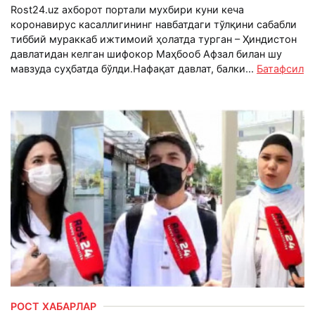
Rost24.uz ахборот портали мухбири куни кеча
коронавирус касаллигининг навбатдаги тўлқини сабабли
тиббий мураккаб ижтимоий ҳолатда турган – Ҳиндистон
давлатидан келган шифокор Маҳбооб Афзал билан шу
мавзуда суҳбатда бўлди.Нафақат давлат, балки...
Батафсил
РОСТ ХАБАРЛАР