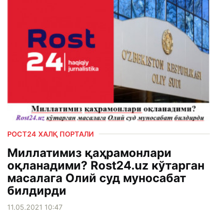
РОСТ24 ХАЛҚ ПОРТАЛИ
Миллатимиз қаҳрамонлари
оқланадими? Rost24.uz кўтарган
масалага Олий суд муносабат
билдирди
11.05.2021 10:47