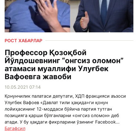
РОСТ ХАБАРЛАР
Профессор Қозоқбой
Йўлдошевнинг “онгсиз оломон”
атамаси муаллифи Улуғбек
Вафоевга жавоби
10.05.2021 07:14
Қонунчилик палатаси депутати, ХДП фракцияси аъзоси
Улуғбек Вафоев «Давлат тили ҳақида»ги қонун
лойиҳасининг 12-моддаси бўйича партия тутган
позицияга қарши бўлганларни «онгсиз оломон» деб
атади. У бу ҳақдаги фикрларини ўзининг Facebook...
Батафсил