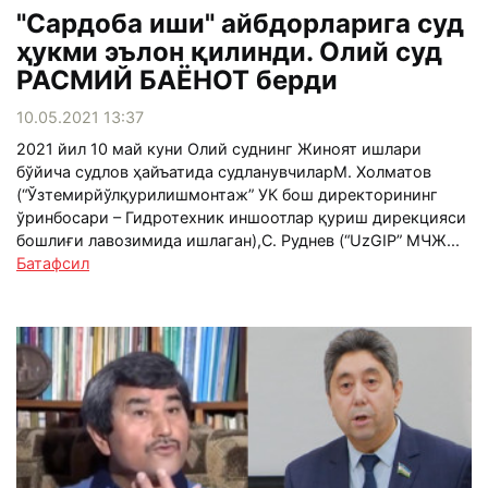
"Сардоба иши" айбдорларига суд
ҳукми эълон қилинди. Олий суд
РАСМИЙ БАЁНОТ берди
10.05.2021 13:37
2021 йил 10 май куни Олий суднинг Жиноят ишлари
бўйича судлов ҳайъатида судланувчиларМ. Холматов
(“Ўзтемирйўлқурилишмонтаж” УК бош директорининг
ўринбосари – Гидротехник иншоотлар қуриш дирекцияси
бошлиғи лавозимида ишлаган),С. Руднев (“UzGIP” МЧЖ...
Батафсил