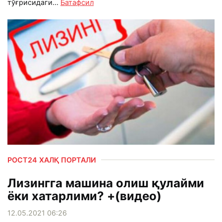
тўғрисидаги...
Батафсил
РОСТ24 ХАЛҚ ПОРТАЛИ
Лизингга машина олиш қулайми
ёки хатарлими? +(видео)
12.05.2021 06:26