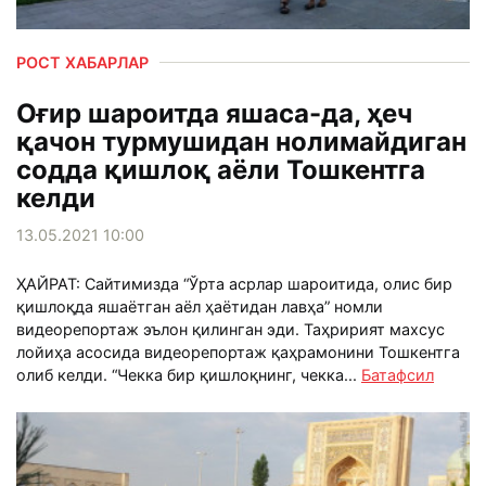
РОСТ ХАБАРЛАР
Оғир шароитда яшаса-да, ҳеч
қачон турмушидан нолимайдиган
содда қишлоқ аёли Тошкентга
келди
13.05.2021 10:00
ҲАЙРАТ: Сайтимизда “Ўрта асрлар шароитида, олис бир
қишлоқда яшаётган аёл ҳаётидан лавҳа” номли
видеорепортаж эълон қилинган эди. Таҳририят махсус
лойиҳа асосида видеорепортаж қаҳрамонини Тошкентга
олиб келди. “Чекка бир қишлоқнинг, чекка...
Батафсил