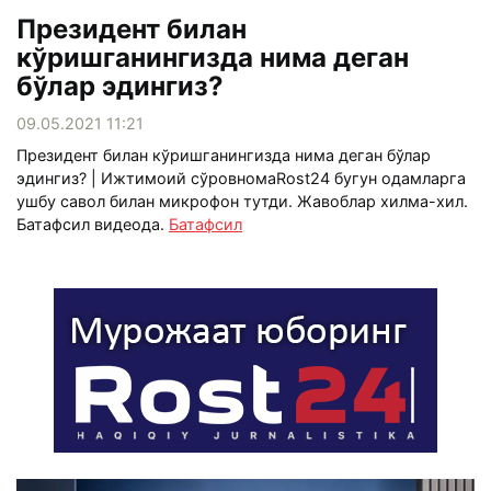
Президент билан
кўришганингизда нима деган
бўлар эдингиз?
09.05.2021 11:21
Президент билан кўришганингизда нима деган бўлар
эдингиз? | Ижтимоий сўровномаRost24 бугун одамларга
ушбу савол билан микрофон тутди. Жавоблар хилма-хил.
Батафсил видеода.
Батафсил